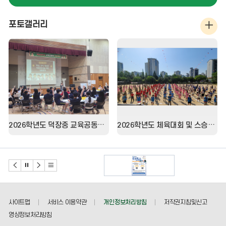
08/15
광복절
포토갤러리
포
08/16
여름방학
토
08/17
여름방학
갤
러
08/18
개학식
리
08/22
토요휴업일
더
08/29
토요휴업일
2026학년도 덕장중 교육공동체 대토론회
2026학년도 체육대회 및 스승의날행사
보
기
배
배
배
배
너
너
너
너
이
정
다
리
전
지
음
스
사이트맵
서비스 이용약관
개인정보처리방침
저작권지침및신고
트
영상정보처리방침