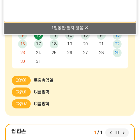
전
음
일
월
화
수
목
금
토
보
캘
달
달
기
린
1
더
2
3
4
5
6
7
8
:
1일동안 열지 않음
월,
9
10
11
12
13
14
15
화,
수,
16
17
18
19
20
21
22
목,
금,
23
24
25
26
27
28
29
토,
일
30
31
08/01
토요휴업일
08/01
여름방학
08/02
여름방학
08/03
여름방학
08/04
여름방학
팝업존
팝
팝
팝
1
/
1
08/05
여름방학