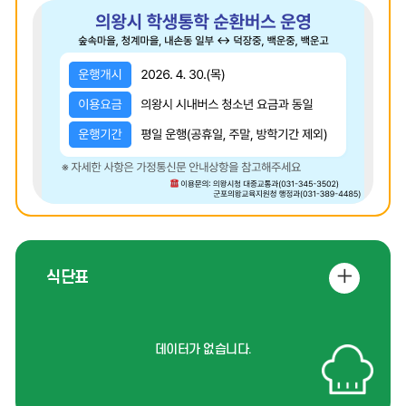
업
업
업
존
존
존
08/06
여름방학
이
정
다
08/07
여름방학
전
지
음
08/08
여름방학
08/08
토요휴업일
08/09
여름방학
08/10
여름방학
08/11
여름방학
08/12
여름방학
식
식단표
08/13
여름방학
단
더
08/14
여름방학
데이터가 없습니다.
보
08/15
여름방학
기
08/15
광복절