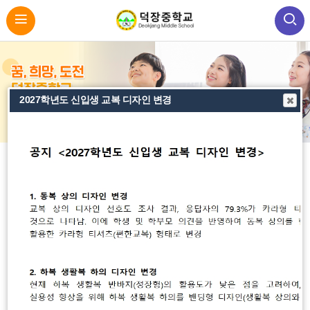
2027학년도 신입생 교복 디자인 변경
비
비
비
주
주
주
얼
얼
얼
바
로
이
정
다
가
전
지
음
기
학교알리미
공지사항
학생·학부모마당