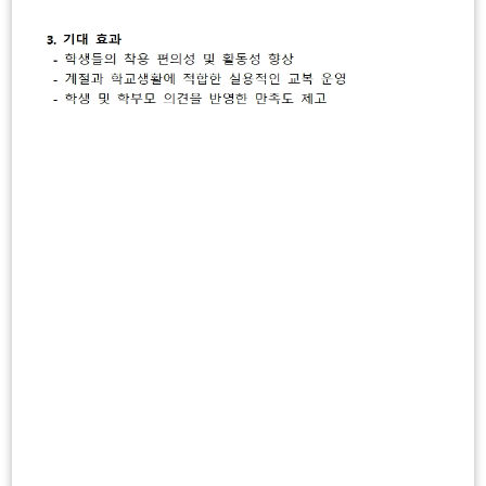
가정통신문
참마루 도서관
서식게시판
공
학교
새소식
지
공지사항
가정통신문
식단표
사
항
22
2026년 개인정보 보호 사례 공모전 포스터
2026.07
더
보
기
2026년 청소년 로보틱스 챌린지 기초예선대회 모
15
집
2026.07
일
학사일정
정
이
다
08
2026
더